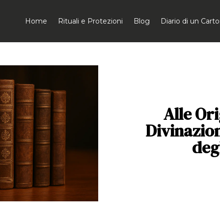
Home
Rituali e Protezioni
Blog
Diario di un Car
Alle Ori
Divinazion
deg