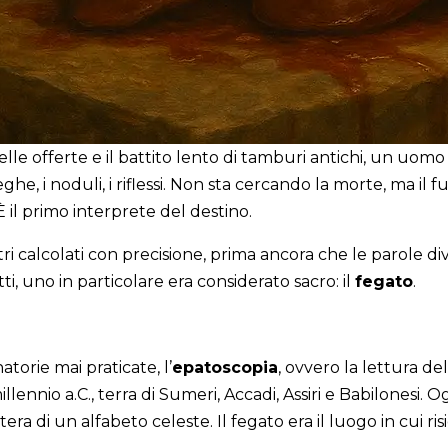
 delle offerte e il battito lento di tamburi antichi, un uom
eghe, i noduli, i riflessi. Non sta cercando la morte, ma i
È il primo interprete del destino.
tri calcolati con precisione, prima ancora che le parole 
tti, uno in particolare era considerato sacro: il
fegato
.
natorie mai praticate, l’
epatoscopia
, ovvero la lettura de
llennio a.C., terra di Sumeri, Accadi, Assiri e Babilonesi. 
a di un alfabeto celeste. Il fegato era il luogo in cui ris