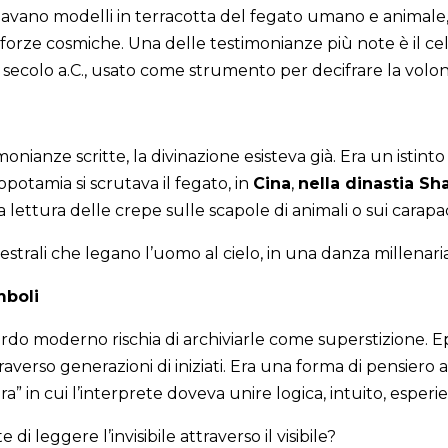
studiavano modelli in terracotta del fegato umano e animale,
e forze cosmiche. Una delle testimonianze più note è il c
I secolo a.C., usato come strumento per decifrare la volon
nianze scritte, la divinazione esisteva già. Era un istint
potamia si scrutava il fegato, in
Cina
,
nella dinastia S
a lettura delle crepe sulle scapole di animali o sui carapa
cestrali che legano l’uomo al cielo, in una danza millenaria
mboli
rdo moderno rischia di archiviarle come superstizione. E
raverso generazioni di iniziati. Era una forma di pensiero 
 in cui l’interprete doveva unire logica, intuito, esperi
 di leggere l’invisibile attraverso il visibile?