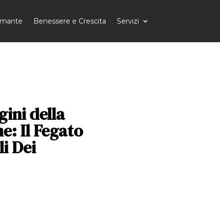
tomante
Benessere e Crescita
Servizi
gini della
e: Il Fegato
li Dei