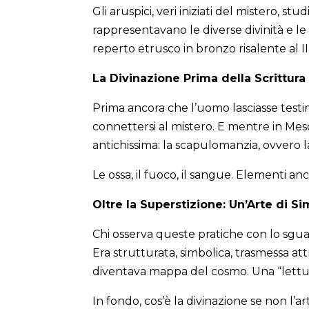
Gli aruspici, veri iniziati del mistero, 
rappresentavano le diverse divinità e l
reperto etrusco in bronzo risalente al I
La Divinazione Prima della Scrittura
Prima ancora che l’uomo lasciasse testimo
connettersi al mistero. E mentre in Meso
antichissima: la scapulomanzia, ovvero l
Le ossa, il fuoco, il sangue. Elementi an
Oltre la Superstizione: Un’Arte di Si
Chi osserva queste pratiche con lo sgua
Era strutturata, simbolica, trasmessa att
diventava mappa del cosmo. Una “lettura”
In fondo, cos’è la divinazione se non l’arte