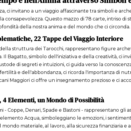
empo e nell'Anima attraverso Simboli 
a, ci invitano a un viaggio affascinante tra simboli e arche
a consapevolezza. Questo mazzo di 78 carte, intriso di stor
ofondità della nostra anima e del mondo che ci circonda.
lematiche, 22 Tappe del Viaggio Interiore
tri della struttura dei Tarocchi, rappresentano figure arc
 Il Bagatto, simbolo dell'iniziativa e della creatività, ci 
stode di segreti e intuizioni, ci guida verso la conoscenza
fertilità e dell'abbondanza, ci ricorda l'importanza di nutri
i Arcani Maggiori ci offre un insegnamento prezioso e ci 
, 4 Elementi, un Mondo di Possibilità
emi - Coppe, Denari, Spade e Bastoni - rappresentano gli a
l'elemento Acqua, simboleggiano le emozioni, i sentimenti e
al mondo materiale, al lavoro, alla sicurezza finanziaria e 