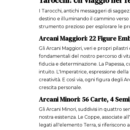
Tarocchi: Un Viaggio nel T
I Tarocchi, antichi messaggeri di saggezz
destino e illuminando il cammino verso l
strumento prezioso per esplorare le pr
Arcani Maggiori: 22 Figure Emb
Gli Arcani Maggiori, veri e propri pilas
fondamentali del nostro percorso di vita.
fiducia e determinazione. La Papessa, cu
intuito. L'Imperatrice, espressione della 
creatività. E così via, ogni figura degl
crescita personale.
Arcani Minori: 56 Carte, 4 Semi
Gli Arcani Minori, suddivisi in quattro s
nostra esistenza. Le Coppe, associate al
legati all'elemento Terra, si riferiscono 