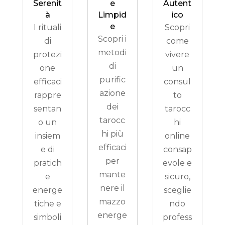
Serenit
e
Autent
à
Limpid
ico
e
I rituali
Scopri
Scopri i
di
come
metodi
protezi
vivere
di
one
un
purific
efficaci
consul
azione
rappre
to
dei
sentan
tarocc
tarocc
o un
hi
hi più
insiem
online
efficaci
e di
consap
per
pratich
evole e
mante
e
sicuro,
nere il
energe
sceglie
mazzo
tiche e
ndo
energe
simboli
profess