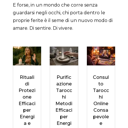
E forse, in un mondo che corre senza
guardarsi negli occhi, chi porta dentro le
proprie ferite è il seme di un nuovo modo di
amare. Di sentire. Di vivere.
Rituali
Purific
Consul
di
azione
to
Protezi
Tarocc
Tarocc
one
hi
hi
Efficaci
Metodi
Online
per
Efficaci
Consa
Energi
per
pevole
a e
Energi
e