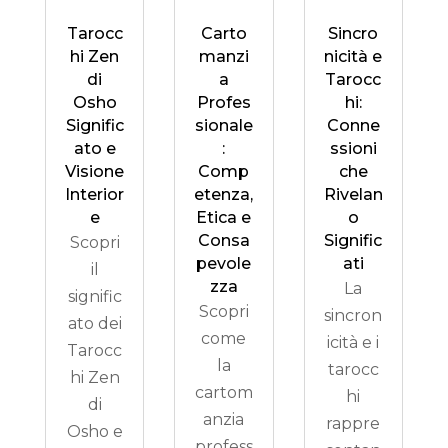
Tarocc
Carto
Sincro
hi Zen
manzi
nicità e
di
a
Tarocc
Osho
Profes
hi:
Signific
sionale
Conne
ato e
:
ssioni
Visione
Comp
che
Interior
etenza,
Rivelan
e
Etica e
o
Consa
Signific
Scopri
pevole
ati
il
zza
La
signific
Scopri
sincron
ato dei
come
icità e i
Tarocc
la
tarocc
hi Zen
cartom
hi
di
anzia
rappre
Osho e
profess