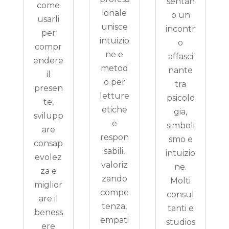
sentan
come
ionale
o un
usarli
unisce
incontr
per
intuizio
o
compr
ne e
affasci
endere
metod
nante
il
o per
tra
presen
letture
psicolo
te,
etiche
gia,
svilupp
e
simboli
are
respon
smo e
consap
sabili,
intuizio
evolez
valoriz
ne.
za e
zando
Molti
miglior
compe
consul
are il
tenza,
tanti e
beness
empati
studios
ere