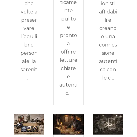
ticame
che
ionisti
nte
volte a
affidabi
pulito
preser
li e
e
vare
creand
pronto
l’equili
o una
a
brio
connes
offrire
person
sione
letture
ale, la
autenti
chiare
serenit
ca con
e
…
le c…
autenti
c…