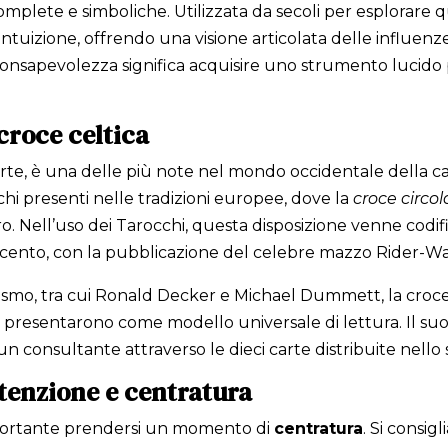
complete e simboliche. Utilizzata da secoli per esplorare q
intuizione, offrendo una visione articolata delle influenze
consapevolezza significa acquisire uno strumento lucido 
 croce celtica
arte, è una delle più note nel mondo occidentale della ca
ichi presenti nelle tradizioni europee, dove la
croce circol
tro. Nell’uso dei Tarocchi, questa disposizione venne cod
ecento, con la pubblicazione del celebre mazzo Rider-Wa
terismo, tra cui Ronald Decker e Michael Dummett, la croce
 presentarono come modello universale di lettura. Il suo 
un consultante attraverso le dieci carte distribuite nello
ttenzione e centratura
importante prendersi un momento di
centratura
. Si consig