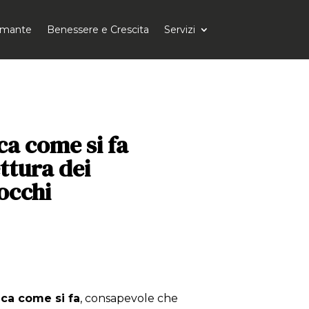
tomante
Benessere e Crescita
Servizi
ca come si fa
ettura dei
occhi
ica come si fa
, consapevole che