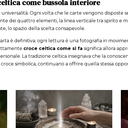
e celtica come bussola interiore
ua universalità. Ogni volta che le carte vengono disposte 
nte dei quattro elementi, la linea verticale tra spirito e m
nte, lo spazio della scelta consapevole.
arta è definitiva; ogni lettura è una fotografia in movime
rettamente
croce celtica come si fa
significa allora ap
ersonale. La tradizione celtica insegnava che la conoscenz
ro croce simbolica, continuano a offrire quella stessa opp