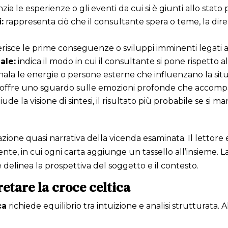
zia le esperienze o gli eventi da cui si è giunti allo stato
:
rappresenta ciò che il consultante spera o teme, la dire
isce le prime conseguenze o sviluppi imminenti legati a
ale:
indica il modo in cui il consultante si pone rispetto a
ala le energie o persone esterne che influenzano la sit
offre uno sguardo sulle emozioni profonde che accompa
ude la visione di sintesi, il risultato più probabile se si m
one quasi narrativa della vicenda esaminata. Il lettore 
nte, in cui ogni carta aggiunge un tassello all’insieme. La
 delinea la prospettiva del soggetto e il contesto.
retare la croce celtica
ca
richiede equilibrio tra intuizione e analisi strutturata