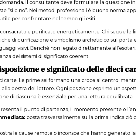
a domanda. Il consultante deve formulare la questione i
e “sì o no”. Nei metodi professionali è buona norma app
, utile per confrontare nel tempo gli esiti.
 consacrato e purificato energeticamente. Chi segue le li
che di purificazione e simbolismo archetipico sul portale
nguaggi visivi. Benché non legato direttamente all’esote
za dei sistemi di significato coerenti.
isposizione e significato delle dieci ca
eci carte. Le prime sei formano una croce al centro, ment
 alla destra del lettore. Ogni posizione esprime un aspet
e di ciascuna è essenziale per una lettura equilibrata.
resenta il punto di partenza, il momento presente o l’e
immediata:
posta trasversalmente sulla prima, indica ciò 
stra le cause remote o inconsce che hanno generato la 