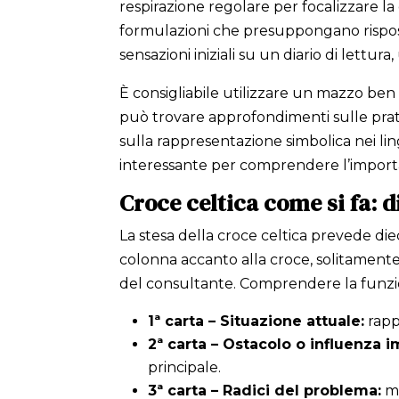
respirazione regolare per focalizzare l
formulazioni che presuppongano rispost
sensazioni iniziali su un diario di lettura
È consigliabile utilizzare un mazzo ben
può trovare approfondimenti sulle prati
sulla rappresentazione simbolica nei li
interessante per comprendere l’importan
Croce celtica come si fa: d
La stesa della croce celtica prevede di
colonna accanto alla croce, solitamente
del consultante. Comprendere la funzion
1ª carta – Situazione attuale:
rapp
2ª carta – Ostacolo o influenza 
principale.
3ª carta – Radici del problema:
mo