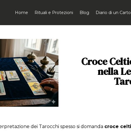
Home
Rituali e Protezioni
Blog
Diario di un Car
Croce Celti
nella L
Tar
nterpretazione dei Tarocchi spesso si domanda
croce celt