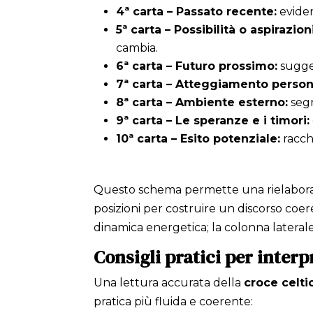
4ª carta – Passato recente:
eviden
5ª carta – Possibilità o aspirazioni
cambia.
6ª carta – Futuro prossimo:
sugger
7ª carta – Atteggiamento person
8ª carta – Ambiente esterno:
segn
9ª carta – Le speranze e i timori:
10ª carta – Esito potenziale:
racchi
Questo schema permette una rielaborazi
posizioni per costruire un discorso coere
dinamica energetica; la colonna laterale
Consigli pratici per interp
Una lettura accurata della
croce celti
pratica più fluida e coerente: