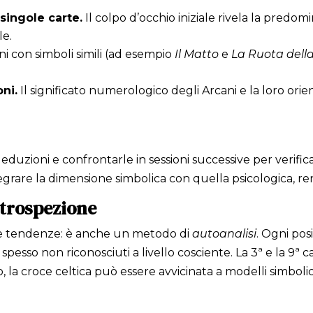
singole carte.
Il colpo d’occhio iniziale rivela la predom
le.
i con simboli simili (ad esempio
Il Matto
e
La Ruota dell
ni.
Il significato numerologico degli Arcani e la loro orien
deduzioni e confrontarle in sessioni successive per verifica
integrare la dimensione simbolica con quella psicologica,
ntrospezione
ire tendenze: è anche un metodo di
autoanalisi
. Ogni pos
 spesso non riconosciuti a livello cosciente. La 3ª e la 9ª 
o, la croce celtica può essere avvicinata a modelli simboli