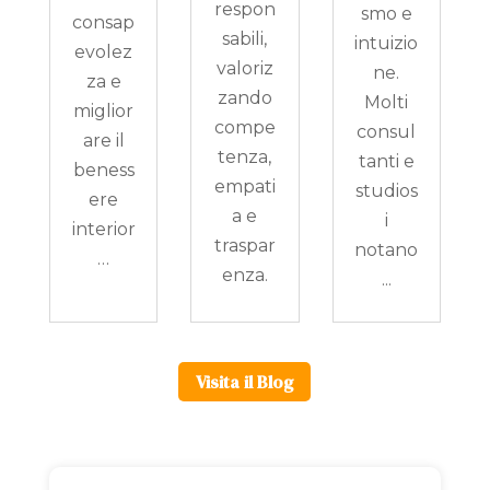
respon
smo e
consap
sabili,
intuizio
evolez
valoriz
ne.
za e
zando
Molti
miglior
compe
consul
are il
tenza,
tanti e
beness
empati
studios
ere
a e
i
interior
traspar
notano
…
enza.
...
Visita il Blog