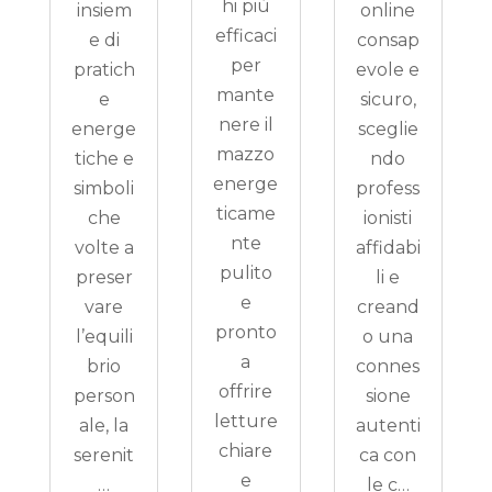
hi più
insiem
online
efficaci
e di
consap
per
pratich
evole e
mante
e
sicuro,
nere il
energe
sceglie
mazzo
tiche e
ndo
energe
simboli
profess
ticame
che
ionisti
nte
volte a
affidabi
pulito
preser
li e
e
vare
creand
pronto
l’equili
o una
a
brio
connes
offrire
person
sione
letture
ale, la
autenti
chiare
serenit
ca con
e
…
le c…