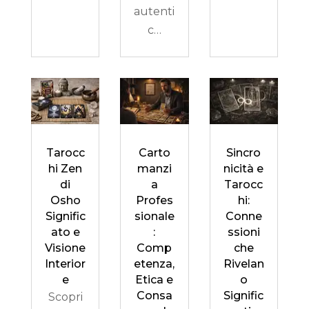
autenti
c…
Tarocc
Carto
Sincro
hi Zen
manzi
nicità e
di
a
Tarocc
Osho
Profes
hi:
Signific
sionale
Conne
ato e
:
ssioni
Visione
Comp
che
Interior
etenza,
Rivelan
e
Etica e
o
Consa
Signific
Scopri