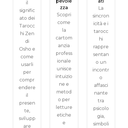
pevole
ati
il
zza
La
signific
Scopri
sincron
ato dei
come
icità e i
Tarocc
la
tarocc
hi Zen
cartom
hi
di
anzia
rappre
Osho e
profess
sentan
come
ionale
o un
usarli
unisce
incontr
per
intuizio
o
compr
ne e
affasci
endere
metod
nante
il
o per
tra
presen
letture
psicolo
te,
etiche
gia,
svilupp
e
simboli
are