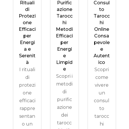
Rituali
Purific
Consul
di
azione
to
Protezi
Tarocc
Tarocc
one
hi
hi
Efficaci
Metodi
Online
per
Efficaci
Consa
Energi
per
pevole
a e
Energi
e
Serenit
e
Autent
à
Limpid
ico
e
I rituali
Scopri
Scopri i
di
come
metodi
protezi
vivere
di
one
un
purific
efficaci
consul
azione
rappre
to
dei
sentan
tarocc
tarocc
o un
hi