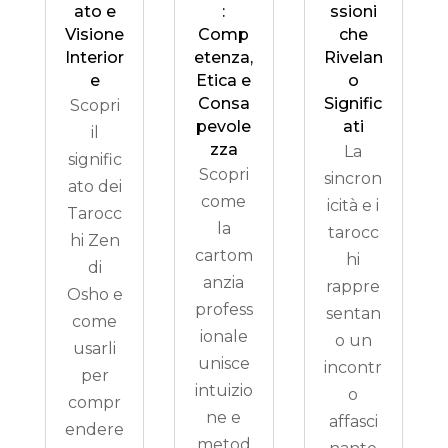
ato e
:
ssioni
Visione
Comp
che
Interior
etenza,
Rivelan
e
Etica e
o
Consa
Signific
Scopri
pevole
ati
il
zza
La
signific
Scopri
sincron
ato dei
come
icità e i
Tarocc
la
tarocc
hi Zen
cartom
hi
di
anzia
rappre
Osho e
profess
sentan
come
ionale
o un
usarli
unisce
incontr
per
intuizio
o
compr
ne e
affasci
endere
metod