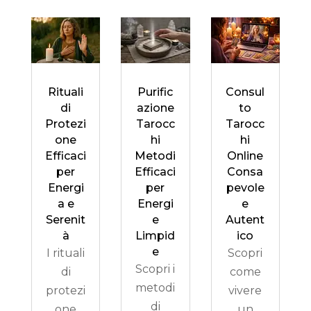
Rituali
Purific
Consul
di
azione
to
Protezi
Tarocc
Tarocc
one
hi
hi
Efficaci
Metodi
Online
per
Efficaci
Consa
Energi
per
pevole
a e
Energi
e
Serenit
e
Autent
à
Limpid
ico
e
I rituali
Scopri
Scopri i
di
come
metodi
protezi
vivere
di
one
un