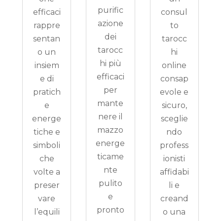
purific
efficaci
consul
azione
rappre
to
dei
sentan
tarocc
tarocc
o un
hi
hi più
insiem
online
efficaci
e di
consap
per
pratich
evole e
mante
e
sicuro,
nere il
energe
sceglie
mazzo
tiche e
ndo
energe
simboli
profess
ticame
che
ionisti
nte
volte a
affidabi
pulito
preser
li e
e
vare
creand
pronto
l’equili
o una