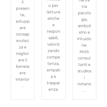
nante
il
o per
tra
presen
letture
psicolo
te,
etiche
gia,
svilupp
e
simboli
are
respon
smo e
consap
sabili,
intuizio
evolez
valoriz
ne.
za e
zando
Molti
miglior
compe
consul
are il
tenza,
tanti e
beness
empati
studios
ere
a e
i
interior
traspar
notano
…
enza.
...