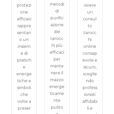
metodi
protezi
vivere
di
one
un
purific
efficaci
consul
azione
rappre
to
dei
sentan
tarocc
tarocc
o un
hi
hi più
insiem
online
efficaci
e di
consap
per
pratich
evole e
mante
e
sicuro,
nere il
energe
sceglie
mazzo
tiche e
ndo
energe
simboli
profess
ticame
che
ionisti
nte
volte a
affidabi
pulito
preser
li e