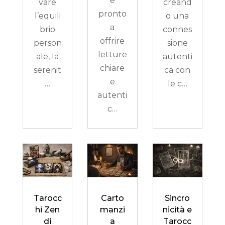
e
vare
creand
pronto
l’equili
o una
a
brio
connes
offrire
person
sione
letture
ale, la
autenti
chiare
serenit
ca con
e
…
le c…
autenti
c…
Tarocc
Carto
Sincro
hi Zen
manzi
nicità e
di
a
Tarocc