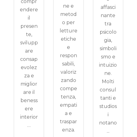
compr
ne e
affasci
endere
metod
nante
il
o per
tra
presen
letture
psicolo
te,
etiche
gia,
svilupp
e
simboli
are
respon
smo e
consap
sabili,
intuizio
evolez
valoriz
ne.
za e
zando
Molti
miglior
compe
consul
are il
tenza,
tanti e
beness
empati
studios
ere
a e
i
interior
traspar
notano
…
enza.
...