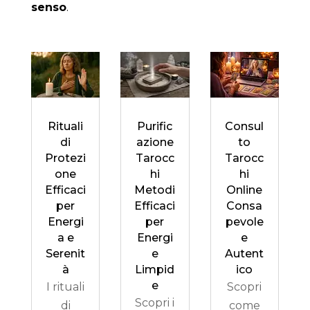
senso
.
Rituali
Purific
Consul
di
azione
to
Protezi
Tarocc
Tarocc
one
hi
hi
Efficaci
Metodi
Online
per
Efficaci
Consa
Energi
per
pevole
a e
Energi
e
Serenit
e
Autent
à
Limpid
ico
e
I rituali
Scopri
Scopri i
di
come