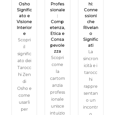
Osho
Profes
hi:
Signific
sionale
Conne
ato e
:
ssioni
Visione
Comp
che
Interior
etenza,
Rivelan
e
Etica e
o
Consa
Signific
Scopri
pevole
ati
il
zza
La
signific
Scopri
sincron
ato dei
come
icità e i
Tarocc
la
tarocc
hi Zen
cartom
hi
di
anzia
rappre
Osho e
profess
sentan
come
ionale
o un
usarli
unisce
incontr
per
intuizio
o