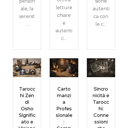
person
sione
letture
ale, la
autenti
chiare
serenit
ca con
e
…
le c…
autenti
c…
Tarocc
Carto
Sincro
hi Zen
manzi
nicità e
di
a
Tarocc
Osho
Profes
hi:
Signific
sionale
Conne
ato e
:
ssioni