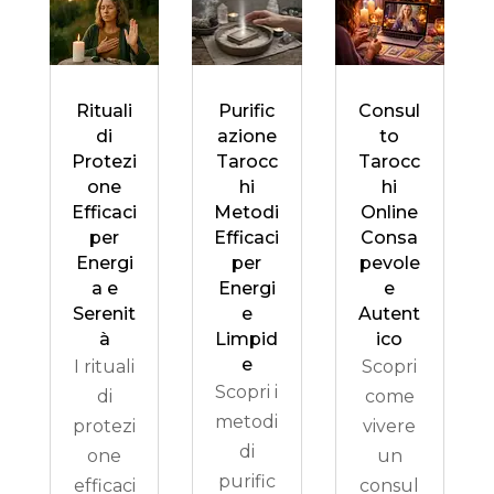
Rituali
Purific
Consul
di
azione
to
Protezi
Tarocc
Tarocc
one
hi
hi
Efficaci
Metodi
Online
per
Efficaci
Consa
Energi
per
pevole
a e
Energi
e
Serenit
e
Autent
à
Limpid
ico
e
I rituali
Scopri
Scopri i
di
come
metodi
protezi
vivere
di
one
un
purific
efficaci
consul