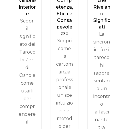
Visione
Comp
che
Interior
etenza,
Rivelan
e
Etica e
o
Consa
Signific
Scopri
pevole
ati
il
zza
La
signific
Scopri
sincron
ato dei
come
icità e i
Tarocc
la
tarocc
hi Zen
cartom
hi
di
anzia
rappre
Osho e
profess
sentan
come
ionale
o un
usarli
unisce
incontr
per
intuizio
o
compr
ne e
affasci
endere
metod
nante
il
o per
tra