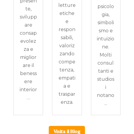
presen
letture
psicolo
te,
etiche
gia,
svilupp
e
simboli
are
respon
smo e
consap
sabili,
intuizio
evolez
valoriz
ne.
za e
zando
Molti
miglior
compe
consul
are il
tenza,
tanti e
beness
empati
studios
ere
a e
i
interior
traspar
notano
…
enza.
...
Visita il Blog