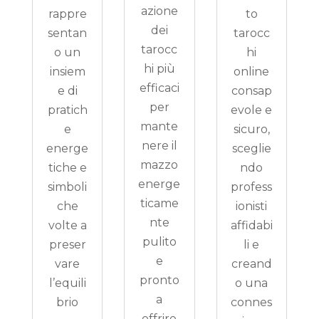
azione
rappre
to
dei
sentan
tarocc
tarocc
o un
hi
hi più
insiem
online
efficaci
e di
consap
per
pratich
evole e
mante
e
sicuro,
nere il
energe
sceglie
mazzo
tiche e
ndo
energe
simboli
profess
ticame
che
ionisti
nte
volte a
affidabi
pulito
preser
li e
e
vare
creand
pronto
l’equili
o una
a
brio
connes
offrire