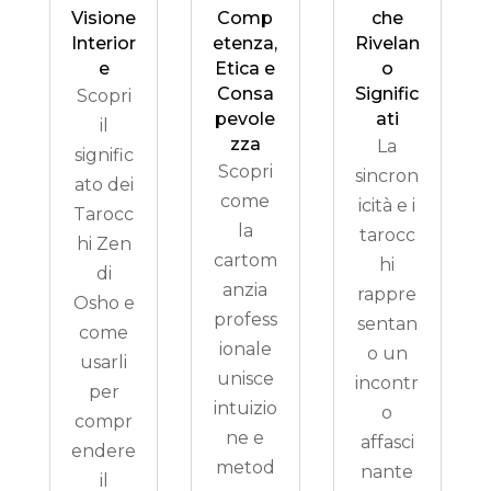
Visione
Comp
che
Interior
etenza,
Rivelan
e
Etica e
o
Consa
Signific
Scopri
pevole
ati
il
zza
La
signific
Scopri
sincron
ato dei
come
icità e i
Tarocc
la
tarocc
hi Zen
cartom
hi
di
anzia
rappre
Osho e
profess
sentan
come
ionale
o un
usarli
unisce
incontr
per
intuizio
o
compr
ne e
affasci
endere
metod
nante
il