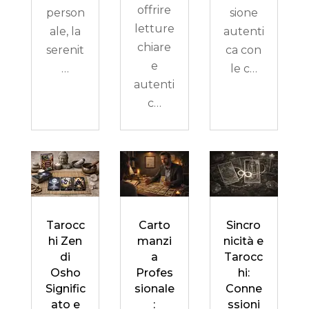
offrire
person
sione
letture
ale, la
autenti
chiare
serenit
ca con
e
…
le c…
autenti
c…
Tarocc
Carto
Sincro
hi Zen
manzi
nicità e
di
a
Tarocc
Osho
Profes
hi:
Signific
sionale
Conne
ato e
:
ssioni