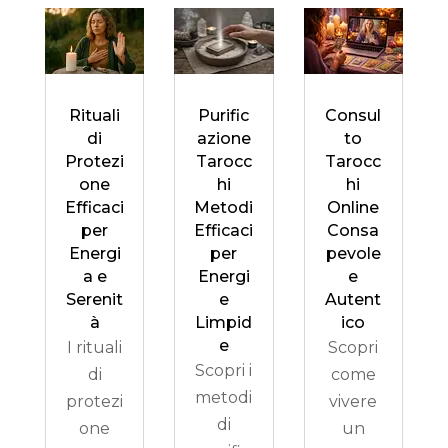
Rituali
Purific
Consul
di
azione
to
Protezi
Tarocc
Tarocc
one
hi
hi
Efficaci
Metodi
Online
per
Efficaci
Consa
Energi
per
pevole
a e
Energi
e
Serenit
e
Autent
à
Limpid
ico
e
I rituali
Scopri
Scopri i
di
come
metodi
protezi
vivere
di
one
un