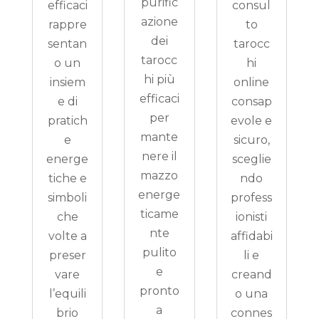
purific
efficaci
consul
azione
rappre
to
dei
sentan
tarocc
tarocc
o un
hi
hi più
insiem
online
efficaci
e di
consap
per
pratich
evole e
mante
e
sicuro,
nere il
energe
sceglie
mazzo
tiche e
ndo
energe
simboli
profess
ticame
che
ionisti
nte
volte a
affidabi
pulito
preser
li e
e
vare
creand
pronto
l’equili
o una
a
brio
connes