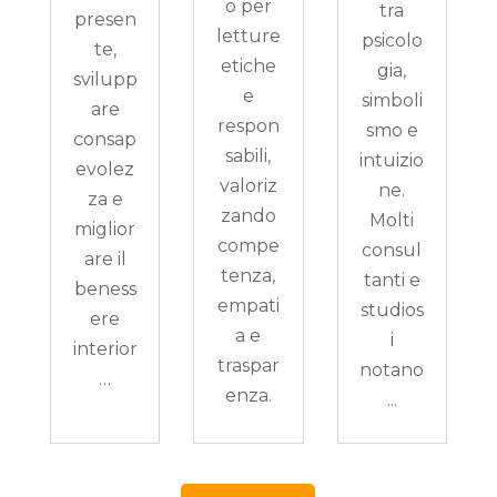
o per
tra
presen
letture
psicolo
te,
etiche
gia,
svilupp
e
simboli
are
respon
smo e
consap
sabili,
intuizio
evolez
valoriz
ne.
za e
zando
Molti
miglior
compe
consul
are il
tenza,
tanti e
beness
empati
studios
ere
a e
i
interior
traspar
notano
…
enza.
...