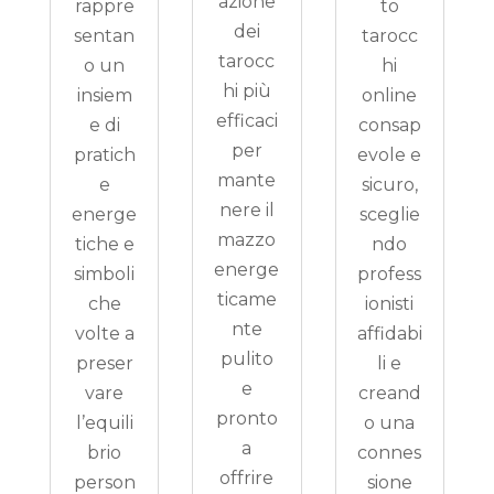
azione
rappre
to
dei
sentan
tarocc
tarocc
o un
hi
hi più
insiem
online
efficaci
e di
consap
per
pratich
evole e
mante
e
sicuro,
nere il
energe
sceglie
mazzo
tiche e
ndo
energe
simboli
profess
ticame
che
ionisti
nte
volte a
affidabi
pulito
preser
li e
e
vare
creand
pronto
l’equili
o una
a
brio
connes
offrire
person
sione