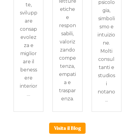
letture
psicolo
te,
etiche
gia,
svilupp
e
simboli
are
respon
smo e
consap
sabili,
intuizio
evolez
valoriz
ne.
za e
zando
Molti
miglior
compe
consul
are il
tenza,
tanti e
beness
empati
studios
ere
a e
i
interior
traspar
notano
…
enza.
...
Visita il Blog