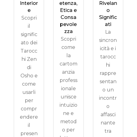
Interior
etenza,
Rivelan
e
Etica e
o
Consa
Signific
Scopri
pevole
ati
il
zza
La
signific
Scopri
sincron
ato dei
come
icità e i
Tarocc
la
tarocc
hi Zen
cartom
hi
di
anzia
rappre
Osho e
profess
sentan
come
ionale
o un
usarli
unisce
incontr
per
intuizio
o
compr
ne e
affasci
endere
metod
nante
il
o per
tra
presen