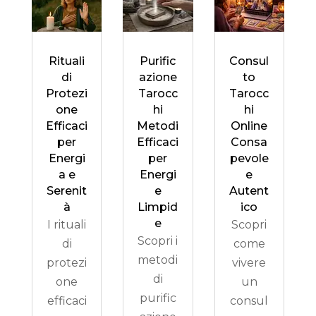
Rituali
Purific
Consul
di
azione
to
Protezi
Tarocc
Tarocc
one
hi
hi
Efficaci
Metodi
Online
per
Efficaci
Consa
Energi
per
pevole
a e
Energi
e
Serenit
e
Autent
à
Limpid
ico
e
I rituali
Scopri
Scopri i
di
come
metodi
protezi
vivere
di
one
un
purific
efficaci
consul