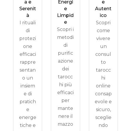
a e
Energi
e
Serenit
e
Autent
à
Limpid
ico
e
I rituali
Scopri
Scopri i
di
come
metodi
protezi
vivere
di
one
un
purific
efficaci
consul
azione
rappre
to
dei
sentan
tarocc
tarocc
o un
hi
hi più
insiem
online
efficaci
e di
consap
per
pratich
evole e
mante
e
sicuro,
nere il
energe
sceglie
mazzo
tiche e
ndo