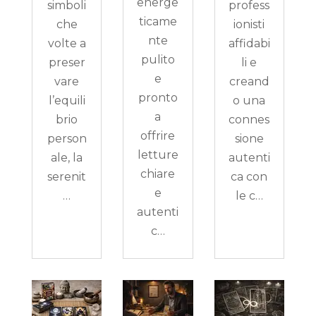
energe
simboli
profess
ticame
che
ionisti
nte
volte a
affidabi
pulito
preser
li e
e
vare
creand
pronto
l’equili
o una
a
brio
connes
offrire
person
sione
letture
ale, la
autenti
chiare
serenit
ca con
e
…
le c…
autenti
c…