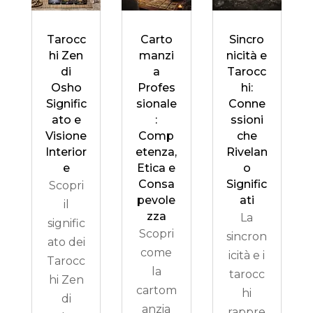
Tarocc
Carto
Sincro
hi Zen
manzi
nicità e
di
a
Tarocc
Osho
Profes
hi:
Signific
sionale
Conne
ato e
:
ssioni
Visione
Comp
che
Interior
etenza,
Rivelan
e
Etica e
o
Consa
Signific
Scopri
pevole
ati
il
zza
La
signific
Scopri
sincron
ato dei
come
icità e i
Tarocc
la
tarocc
hi Zen
cartom
hi
di
anzia
rappre