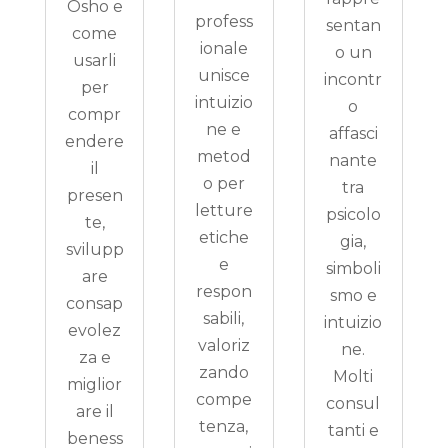
Osho e
profess
sentan
come
ionale
o un
usarli
unisce
incontr
per
intuizio
o
compr
ne e
affasci
endere
metod
nante
il
o per
tra
presen
letture
psicolo
te,
etiche
gia,
svilupp
e
simboli
are
respon
smo e
consap
sabili,
intuizio
evolez
valoriz
ne.
za e
zando
Molti
miglior
compe
consul
are il
tenza,
tanti e
beness