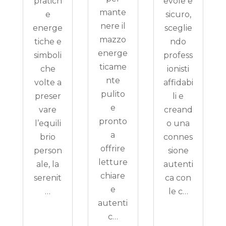
pratich
evole e
mante
e
sicuro,
nere il
energe
sceglie
mazzo
tiche e
ndo
energe
simboli
profess
ticame
che
ionisti
nte
volte a
affidabi
pulito
preser
li e
e
vare
creand
pronto
l’equili
o una
a
brio
connes
offrire
person
sione
letture
ale, la
autenti
chiare
serenit
ca con
e
…
le c…
autenti
c…