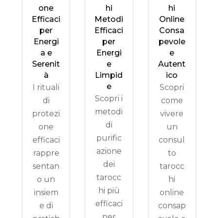
one
hi
hi
Efficaci
Metodi
Online
per
Efficaci
Consa
Energi
per
pevole
a e
Energi
e
Serenit
e
Autent
à
Limpid
ico
e
I rituali
Scopri
Scopri i
di
come
metodi
protezi
vivere
di
one
un
purific
efficaci
consul
azione
rappre
to
dei
sentan
tarocc
tarocc
o un
hi
hi più
insiem
online
efficaci
e di
consap
per