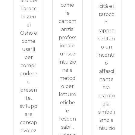
ato dei
come
icità e i
Tarocc
la
tarocc
hi Zen
cartom
hi
di
anzia
rappre
Osho e
profess
sentan
come
ionale
o un
usarli
unisce
incontr
per
intuizio
o
compr
ne e
affasci
endere
metod
nante
il
o per
tra
presen
letture
psicolo
te,
etiche
gia,
svilupp
e
simboli
are
respon
smo e
consap
sabili,
intuizio
evolez