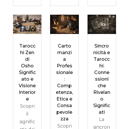
Tarocc
Carto
Sincro
hi Zen
manzi
nicità e
di
a
Tarocc
Osho
Profes
hi:
Signific
sionale
Conne
ato e
:
ssioni
Visione
Comp
che
Interior
etenza,
Rivelan
e
Etica e
o
Consa
Signific
Scopri
pevole
ati
il
zza
La
signific
Scopri
sincron