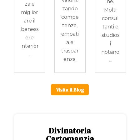
valoriz
ne.
za e
zando
Molti
miglior
compe
consul
are il
tenza,
tanti e
beness
empati
studios
ere
a e
i
interior
traspar
notano
…
enza.
...
Visita il Blog
Divinatoria
Cartomanzia