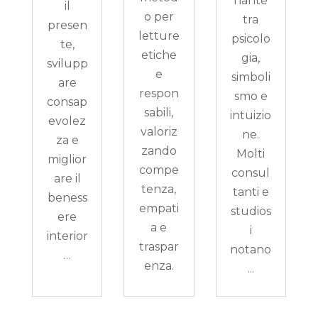
nante
il
o per
tra
presen
letture
psicolo
te,
etiche
gia,
svilupp
e
simboli
are
respon
smo e
consap
sabili,
intuizio
evolez
valoriz
ne.
za e
zando
Molti
miglior
compe
consul
are il
tenza,
tanti e
beness
empati
studios
ere
a e
i
interior
traspar
notano
…
enza.
...