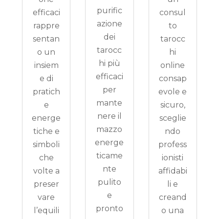
purific
efficaci
consul
azione
rappre
to
dei
sentan
tarocc
tarocc
o un
hi
hi più
insiem
online
efficaci
e di
consap
per
pratich
evole e
mante
e
sicuro,
nere il
energe
sceglie
mazzo
tiche e
ndo
energe
simboli
profess
ticame
che
ionisti
nte
volte a
affidabi
pulito
preser
li e
e
vare
creand
pronto
l’equili
o una