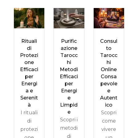
Rituali
Purific
Consul
di
azione
to
Protezi
Tarocc
Tarocc
one
hi
hi
Efficaci
Metodi
Online
per
Efficaci
Consa
Energi
per
pevole
a e
Energi
e
Serenit
e
Autent
à
Limpid
ico
e
I rituali
Scopri
Scopri i
di
come
metodi
protezi
vivere
di
one
un