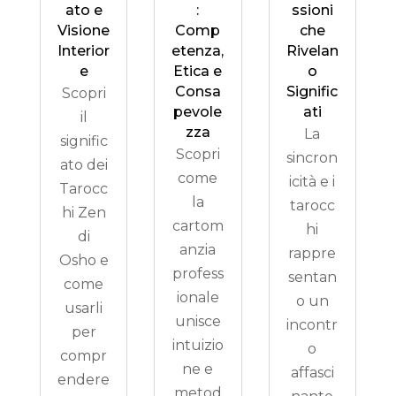
ato e
:
ssioni
Visione
Comp
che
Interior
etenza,
Rivelan
e
Etica e
o
Consa
Signific
Scopri
pevole
ati
il
zza
La
signific
Scopri
sincron
ato dei
come
icità e i
Tarocc
la
tarocc
hi Zen
cartom
hi
di
anzia
rappre
Osho e
profess
sentan
come
ionale
o un
usarli
unisce
incontr
per
intuizio
o
compr
ne e
affasci
endere
metod