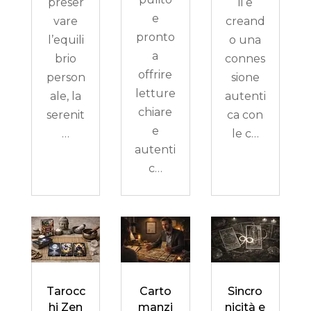
preser
li e
e
vare
creand
pronto
l’equili
o una
a
brio
connes
offrire
person
sione
letture
ale, la
autenti
chiare
serenit
ca con
e
…
le c…
autenti
c…
Tarocc
Carto
Sincro
hi Zen
manzi
nicità e