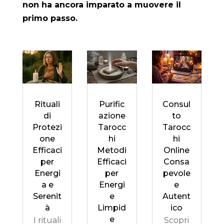
non ha ancora imparato a muovere il
primo passo.
Rituali
Purific
Consul
di
azione
to
Protezi
Tarocc
Tarocc
one
hi
hi
Efficaci
Metodi
Online
per
Efficaci
Consa
Energi
per
pevole
a e
Energi
e
Serenit
e
Autent
à
Limpid
ico
e
I rituali
Scopri