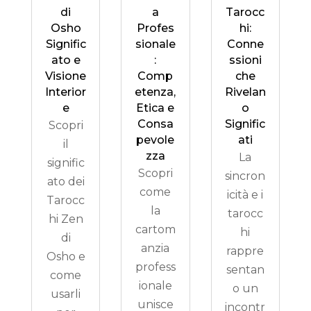
di
a
Tarocc
Osho
Profes
hi:
Signific
sionale
Conne
ato e
:
ssioni
Visione
Comp
che
Interior
etenza,
Rivelan
e
Etica e
o
Consa
Signific
Scopri
pevole
ati
il
zza
La
signific
Scopri
sincron
ato dei
come
icità e i
Tarocc
la
tarocc
hi Zen
cartom
hi
di
anzia
rappre
Osho e
profess
sentan
come
ionale
o un
usarli
unisce
incontr