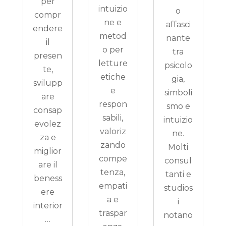
per
intuizio
o
compr
ne e
affasci
endere
metod
nante
il
o per
tra
presen
letture
psicolo
te,
etiche
gia,
svilupp
e
simboli
are
respon
smo e
consap
sabili,
intuizio
evolez
valoriz
ne.
za e
zando
Molti
miglior
compe
consul
are il
tenza,
tanti e
beness
empati
studios
ere
a e
i
interior
traspar
notano
…