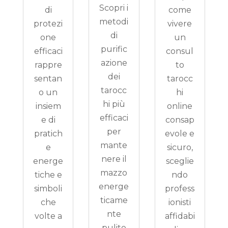
Scopri i
di
come
metodi
protezi
vivere
di
one
un
purific
efficaci
consul
azione
rappre
to
dei
sentan
tarocc
tarocc
o un
hi
hi più
insiem
online
efficaci
e di
consap
per
pratich
evole e
mante
e
sicuro,
nere il
energe
sceglie
mazzo
tiche e
ndo
energe
simboli
profess
ticame
che
ionisti
nte
volte a
affidabi
pulito