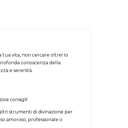
a tua vita, non cercare oltre! Io
a profonda conoscenza della
zza e serenità.
osi consigli!
 altri strumenti di divinazione per
rso amoroso, professionale o