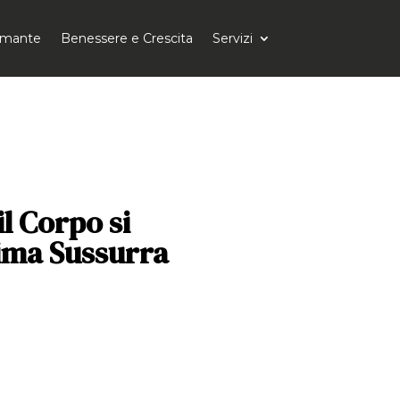
tomante
Benessere e Crescita
Servizi
l Corpo si
nima Sussurra