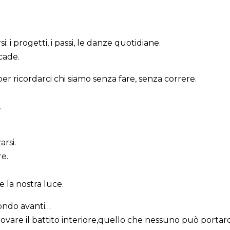
 i progetti, i passi, le danze quotidiane.
cade.
 per ricordarci chi siamo senza fare, senza correre.
.
arsi.
re.
 la nostra luce.
ondo avanti…
rovare il battito interiore,quello che nessuno può portarci