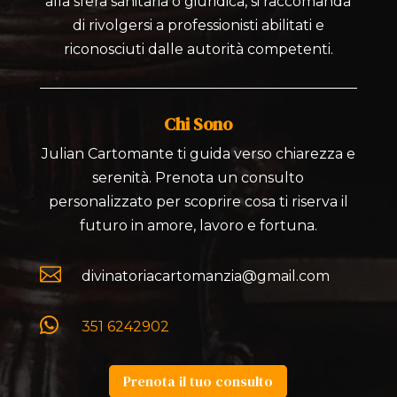
alla sfera sanitaria o giuridica, si raccomanda
di rivolgersi a professionisti abilitati e
riconosciuti dalle autorità competenti.
Chi Sono
Julian Cartomante ti guida verso chiarezza e
serenità. Prenota un consulto
personalizzato per scoprire cosa ti riserva il
futuro in amore, lavoro e fortuna.

divinatoriacartomanzia@gmail.com

351 6242902
Prenota il tuo consulto