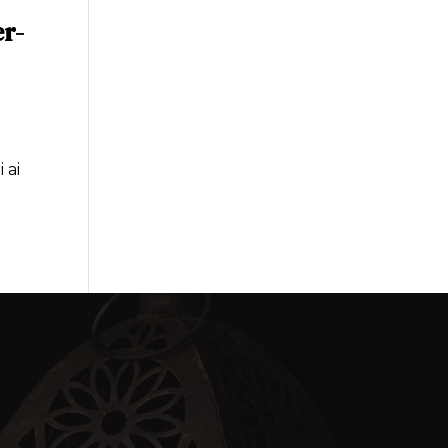
er-
 ai