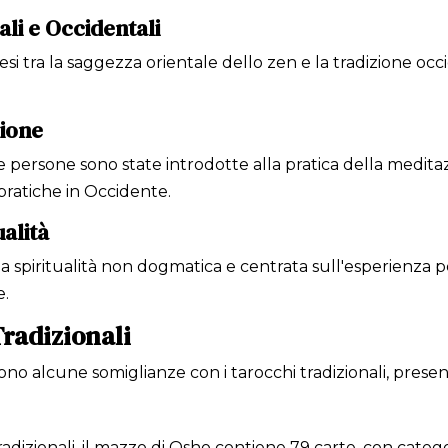
ali e Occidentali
si tra la saggezza orientale dello zen e la tradizione oc
zione
te persone sono state introdotte alla pratica della medit
pratiche in Occidente.
alità
spiritualità non dogmatica e centrata sull'esperienza pe
e.
radizionali
no alcune somiglianze con i tarocchi tradizionali, presen
tradizionali, il mazzo di Osho contiene 79 carte, con cate