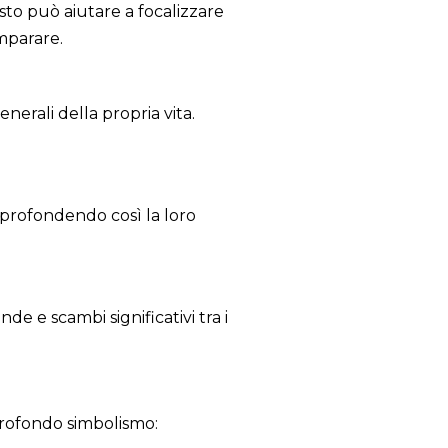
sto può aiutare a focalizzare
imparare.
erali della propria vita.
approfondendo così la loro
de e scambi significativi tra i
 profondo simbolismo: