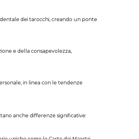
cidentale dei tarocchi, creando un ponte
azione e della consapevolezza,
rsonale, in linea con le tendenze
tano anche differenze significative:
gorie uniche come le Carte dei Maestri.