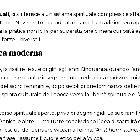
uali
, ci si riferisce a un sistema spirituale complesso e af
ata nel Novecento ma radicata in antiche tradizioni euro
la pratica non lo fa per superstizione o mera curiosità e
e forze universali.
icca moderna
a risalire le sue origini agli anni Cinquanta, quando l’a
tiche rituali e insegnamenti ereditati da tradizioni mist
 del sacro femminile, dopo secoli di predominanza delle r
spinta culturale dell’epoca verso la libertà spirituale e 
rso spirituale aperto, privo di dogmi rigidi. Le sue rami
nica, e altre — ma tutte condividono l’idea di sacralità del
conosciuti del pensiero wiccan afferma:
“An it harm none, 
rase riassume il cuore etico della Wicca.