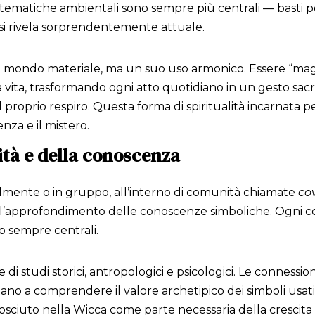
tematiche ambientali sono sempre più centrali — basti pens
 si rivela sorprendentemente attuale.
dal mondo materiale, ma un suo uso armonico. Essere “magh
vita, trasformando ogni atto quotidiano in un gesto sac
 proprio respiro. Questa forma di spiritualità incarnata perm
ienza e il mistero.
tà e della conoscenza
almente o in gruppo, all’interno di comunità chiamate
co
all’approfondimento delle conoscenze simboliche. Ogni co
o sempre centrali.
e di studi storici, antropologici e psicologici. Le connessi
no a comprendere il valore archetipico dei simboli usati n
conosciuto nella Wicca come parte necessaria della cresci