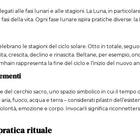
 legati alle fasi lunari e alle stagioni. La Luna, in particol
asi della vita. Ogni fase lunare ispira pratiche diverse: la 
celebrano le stagioni del ciclo solare. Otto in totale, segu
a, crescita, declino e rinascita. Beltane, per esempio, onor
hain rappresenta la fine del ciclo e l’inizio del nuovo an
lementi
e del cerchio sacro, uno spazio simbolico in cui il tempo o
 aria, fuoco, acqua e terra – considerati pilastri dell’es
lontà, emozione e corpo. Invocarli significa riconnettersi 
pratica rituale