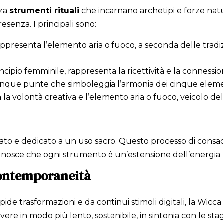
zza
strumenti rituali
che incarnano archetipi e forze natu
esenza. I principali sono:
presenta l’elemento aria o fuoco, a seconda delle tradizi
ncipio femminile, rappresenta la ricettività e la connessi
cinque punte che simboleggia l’armonia dei cinque eleme
la volontà creativa e l’elemento aria o fuoco, veicolo del
cato e dedicato a un uso sacro. Questo processo di consa
riconosce che ogni strumento è un’estensione dell’energia
 contemporaneità
ide trasformazioni e da continui stimoli digitali, la Wicca
ivere in modo più lento, sostenibile, in sintonia con le sta