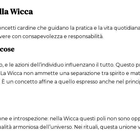
lla Wicca
ncetti cardine che guidano la pratica e la vita quotidiana 
vivere con consapevolezza e responsabilità.
 cose
 le azioni dell’individuo influenzano il tutto. Questo pri
te. La Wicca non ammette una separazione tra spirito e mat
ra. È un concetto affine a quello espresso anche nel princ
one e introspezione: nella Wicca questi poli non sono opp
dualità armoniosa dell’universo. Nei rituali, questa unio