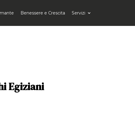
tomante
Benessere e Crescita
Servizi
hi Egiziani