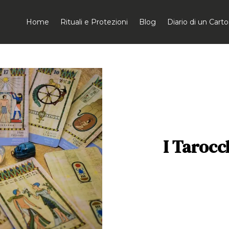
Home
Rituali e Protezioni
Blog
Diario di un Car
I Tarocc