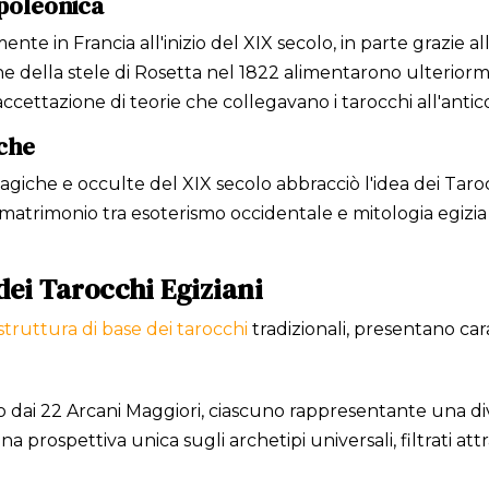
poleonica
nte in Francia all'inizio del XIX secolo, in parte grazie 
one della stele di Rosetta nel 1822 alimentarono ulterior
accettazione di teorie che collegavano i tarocchi all'antic
iche
magiche e occulte del XIX secolo abbracciò l'idea dei Taro
matrimonio tra esoterismo occidentale e mitologia egizi
dei Tarocchi Egiziani
struttura di base dei tarocchi
tradizionali, presentano car
ito dai 22 Arcani Maggiori, ciascuno rappresentante una di
a prospettiva unica sugli archetipi universali, filtrati att