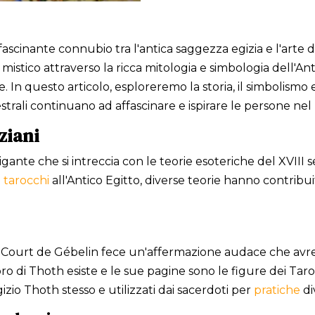
ascinante connubio tra l'antica saggezza egizia e l'arte d
o mistico attraverso la ricca mitologia e simbologia dell'A
. In questo articolo, esploreremo la storia, il simbolismo e 
trali continuano ad affascinare e ispirare le persone n
ziani
rigante che si intreccia con le teorie esoteriche del XVII
i
tarocchi
all'Antico Egitto, diverse teorie hanno contribui
ne Court de Gébelin fece un'affermazione audace che av
bro di Thoth esiste e le sue pagine sono le figure dei Tar
gizio Thoth stesso e utilizzati dai sacerdoti per
pratiche
div